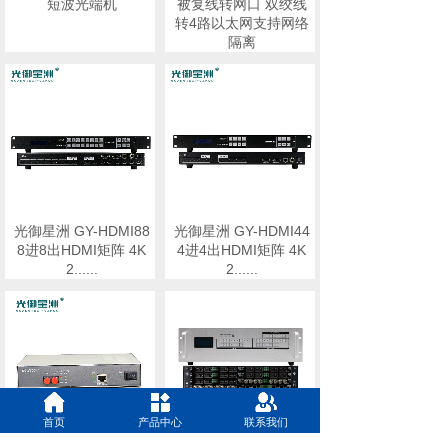
短波光端机
被复线转网口 双绞线
转4路以太网支持网络
隔离
光御星洲 GY-HDMI88
光御星洲 GY-HDMI44
8进8出HDMI矩阵 4K
4进4出HDMI矩阵 4K
2......
2......
首页
产品中心
联系我们