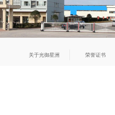
关于光御星洲
荣誉证书